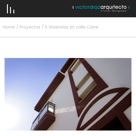
Home
Proyectos
5 Viviendas en calle Cisne
VICTOR DÍAZ & EQUIPO